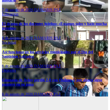
anotarse
7 de agosto de 2026
DAMARIS PAZ
Educacion
El drama de los docentes jujeños: «Estamos solos y bajo mucha
presión»
6 de agosto de 2026
DAMARIS PAZ
Sociedad
Así funcionarán los servicios municipales por el Día del
Santísimo Salvador
6 de agosto de 2026
DAMARIS PAZ
Deportes
Gimnasia de Jujuy perdió 2-0 con Quilmes y por ahora sigue
puntero en su zona
6 de agosto de 2026
DAMARIS PAZ