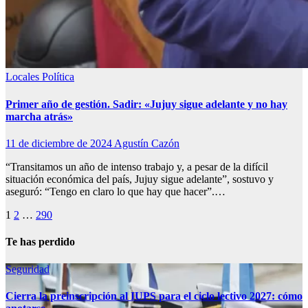
Locales
Política
Primer año de gestión. Sadir: «Jujuy sigue adelante y no hay
marcha atrás»
11 de diciembre de 2024
Agustín Cazón
“Transitamos un año de intenso trabajo y, a pesar de la difícil
situación económica del país, Jujuy sigue adelante”, sostuvo y
aseguró: “Tengo en claro lo que hay que hacer”.…
Paginación
1
2
…
290
de
Te has perdido
entradas
Seguridad
Cierra la preinscripción al IUPS para el ciclo lectivo 2027: cómo