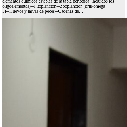
elementos químicos estables de la tabla periódica, incluidos los
oligoelementos)➖Fitoplancton➖Zooplancton (krill/omega
3)➖Huevos y larvas de peces➖Cadenas de…