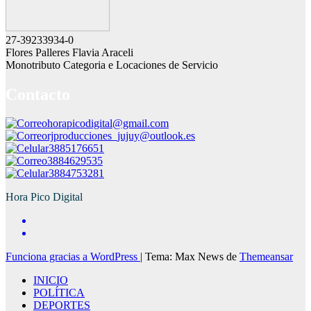
27-39233934-0
Flores Palleres Flavia Araceli
Monotributo Categoria e Locaciones de Servicio
Contacto
horapicodigital@gmail.com
rjproducciones_jujuy@outlook.es
3885176651
3884629535
3884753281
Hora Pico Digital
Funciona gracias a WordPress
|
Tema: Max News de
Themeansar
INICIO
POLÍTICA
DEPORTES