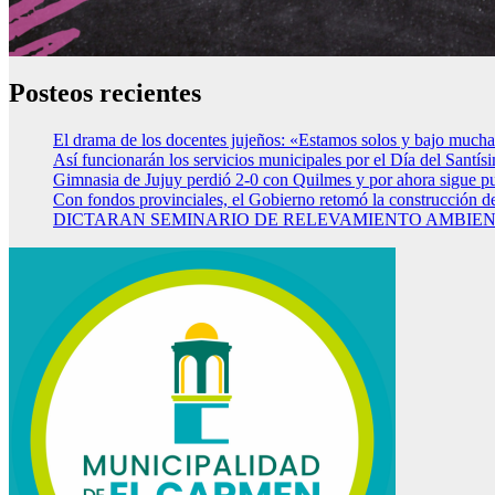
Posteos recientes
El drama de los docentes jujeños: «Estamos solos y bajo mucha
Así funcionarán los servicios municipales por el Día del Santí
Gimnasia de Jujuy perdió 2-0 con Quilmes y por ahora sigue p
Con fondos provinciales, el Gobierno retomó la construcción d
DICTARAN SEMINARIO DE RELEVAMIENTO AMBIENT