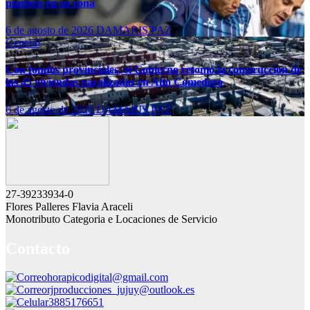
puntero en su zona
6 de agosto de 2026
DAMARIS PAZ
General
Con fondos provinciales, el Gobierno retomó la construcción de
las 45 viviendas paralizadas en Alto Comedero
6 de agosto de 2026
DAMARIS PAZ
27-39233934-0
Flores Palleres Flavia Araceli
Monotributo Categoria e Locaciones de Servicio
Contacto
horapicodigital@gmail.com
rjproducciones_jujuy@outlook.es
3885176651