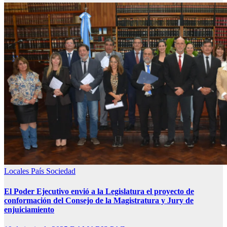
Locales
País
Sociedad
El Poder Ejecutivo envió a la Legislatura el proyecto de
conformación del Consejo de la Magistratura y Jury de
enjuiciamiento