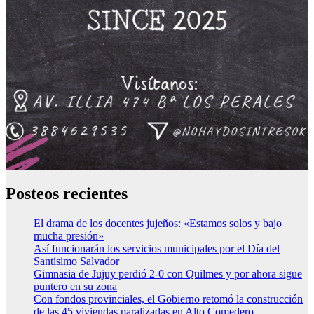
Posteos recientes
El drama de los docentes jujeños: «Estamos solos y bajo
mucha presión»
Así funcionarán los servicios municipales por el Día del
Santísimo Salvador
Gimnasia de Jujuy perdió 2-0 con Quilmes y por ahora sigue
puntero en su zona
Con fondos provinciales, el Gobierno retomó la construcción
de las 45 viviendas paralizadas en Alto Comedero