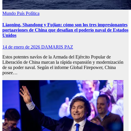
Mundo
País
Política
Liaoning, Shandong y Fujian: cómo son los tres impresionantes
portaaviones de China que desafían el poderío naval de Estados
Unidos
14 de enero de 2026
DAMARIS PAZ
Estos potentes navíos de la Armada del Ejército Popular de
Liberación de China marcan la rápida expansión y modernización
de su poder naval. Según el informe Global Firepower, China
posee…