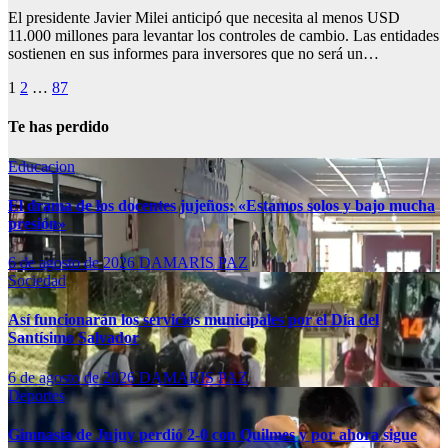
El presidente Javier Milei anticipó que necesita al menos USD
11.000 millones para levantar los controles de cambio. Las entidades
sostienen en sus informes para inversores que no será un…
Paginación
1
2
…
87
de
Te has perdido
entradas
Educacion
El drama de los docentes jujeños: «Estamos solos y bajo mucha
presión»
6 de agosto de 2026
DAMARIS PAZ
Sociedad
Así funcionarán los servicios municipales por el Día del
Santísimo Salvador
6 de agosto de 2026
DAMARIS PAZ
Deportes
Gimnasia de Jujuy perdió 2-0 con Quilmes y por ahora sigue