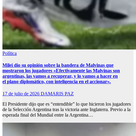
Política
Milei dio su opinión sobre la bandera de Malvinas que
mostraron los jugadores «Efectivamente las Malvinas son
argentinas, las vamos a recuperar, y lo vamos a hacer en
el plano diplomático, con inteligencia en el accionar».
17 de julio de 2026
DAMARIS PAZ
El Presidente dijo que es “entendible” lo que hicieron los jugadores
de la Selección Argentina tras la victoria ante Inglaterra. Previo a la
esperada final del Mundial entre la Argentina…