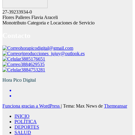
27-39233934-0
Flores Palleres Flavia Araceli
Monotributo Categoria e Locaciones de Servicio
Contacto
horapicodigital@gmail.com
rjproducciones_jujuy@outlook.es
3885176651
3884629535
3884753281
Hora Pico Digital
Funciona gracias a WordPress
|
Tema: Max News de
Themeansar
INICIO
POLÍTICA
DEPORTES
SALUD