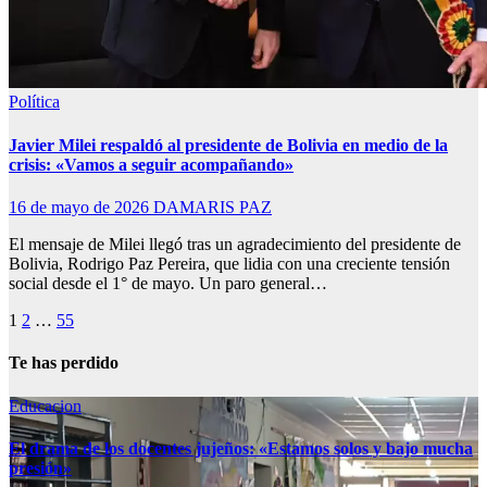
Política
Javier Milei respaldó al presidente de Bolivia en medio de la
crisis: «Vamos a seguir acompañando»
16 de mayo de 2026
DAMARIS PAZ
El mensaje de Milei llegó tras un agradecimiento del presidente de
Bolivia, Rodrigo Paz Pereira, que lidia con una creciente tensión
social desde el 1° de mayo. Un paro general…
Paginación
1
2
…
55
de
Te has perdido
entradas
Educacion
El drama de los docentes jujeños: «Estamos solos y bajo mucha
presión»