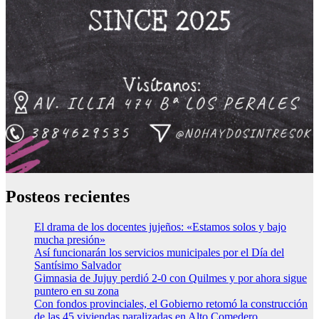
Posteos recientes
El drama de los docentes jujeños: «Estamos solos y bajo
mucha presión»
Así funcionarán los servicios municipales por el Día del
Santísimo Salvador
Gimnasia de Jujuy perdió 2-0 con Quilmes y por ahora sigue
puntero en su zona
Con fondos provinciales, el Gobierno retomó la construcción
de las 45 viviendas paralizadas en Alto Comedero