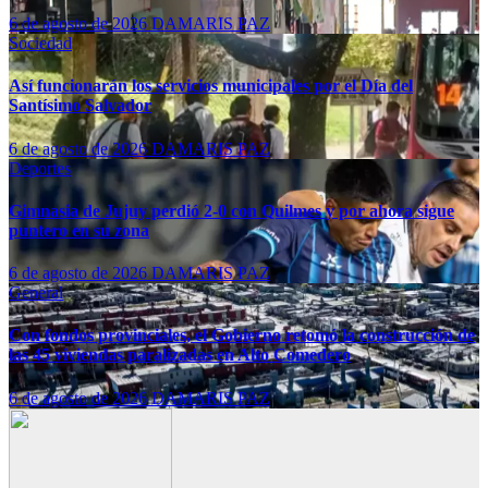
6 de agosto de 2026
DAMARIS PAZ
Sociedad
Así funcionarán los servicios municipales por el Día del
Santísimo Salvador
6 de agosto de 2026
DAMARIS PAZ
Deportes
Gimnasia de Jujuy perdió 2-0 con Quilmes y por ahora sigue
puntero en su zona
6 de agosto de 2026
DAMARIS PAZ
General
Con fondos provinciales, el Gobierno retomó la construcción de
las 45 viviendas paralizadas en Alto Comedero
6 de agosto de 2026
DAMARIS PAZ