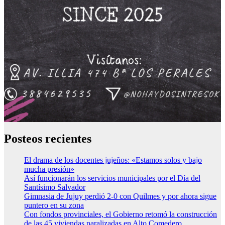
Posteos recientes
El drama de los docentes jujeños: «Estamos solos y bajo
mucha presión»
Así funcionarán los servicios municipales por el Día del
Santísimo Salvador
Gimnasia de Jujuy perdió 2-0 con Quilmes y por ahora sigue
puntero en su zona
Con fondos provinciales, el Gobierno retomó la construcción
de las 45 viviendas paralizadas en Alto Comedero