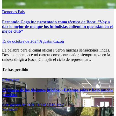
Deportes
País
Fernando Gago fue presentado como técnico de Boca: “Voy a
dar lo mejor de mí, que los futbolistas entiendan que están en el
mejor club”
15 de octubre de 2024
Agustín Cazón
La palabra para el canal oficial Fueron muchas sensaciones lindas.
Desde que empecé mi carrera como entrenador, siempre tuve en la
cabeza dirigir a Boca. Cumplir el ciclo de representar…
Te has perdido
Educacion
El drama de los docentes jujeños: «Estamos solos y bajo mucha
presión»
6 de agosto de 2026
DAMARIS PAZ
Sociedad