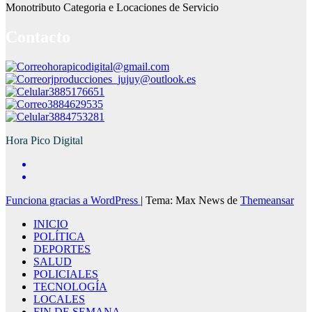
Monotributo Categoria e Locaciones de Servicio
Contacto
horapicodigital@gmail.com
rjproducciones_jujuy@outlook.es
3885176651
3884629535
3884753281
Hora Pico Digital
Funciona gracias a WordPress
|
Tema: Max News de
Themeansar
INICIO
POLÍTICA
DEPORTES
SALUD
POLICIALES
TECNOLOGÍA
LOCALES
FIN DE SEMANA