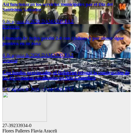
Así funcionarán los servicios municipales por el Día del
Santísimo Salvador
6 de agosto de 2026
DAMARIS PAZ
Deportes
Gimnasia de Jujuy perdió 2-0 con Quilmes y por ahora sigue
puntero en su zona
6 de agosto de 2026
DAMARIS PAZ
General
Con fondos provinciales, el Gobierno retomó la construcción de
las 45 viviendas paralizadas en Alto Comedero
6 de agosto de 2026
DAMARIS PAZ
27-39233934-0
Flores Palleres Flavia Araceli