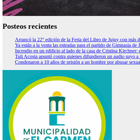
Posteos recientes
Arrancó la 22° edición de la Feria del Libro de Jujuy con más d
Ya están a la venta las entradas para el partido de Gimnasia de 
Incendio en un edificio al lado de la casa de Cristina Kirchner
Tuli Acosta apuntó contra quienes difundieron un audio suyo a 
Condenaron a 10 años de prisión a un hombre por abusar sexua