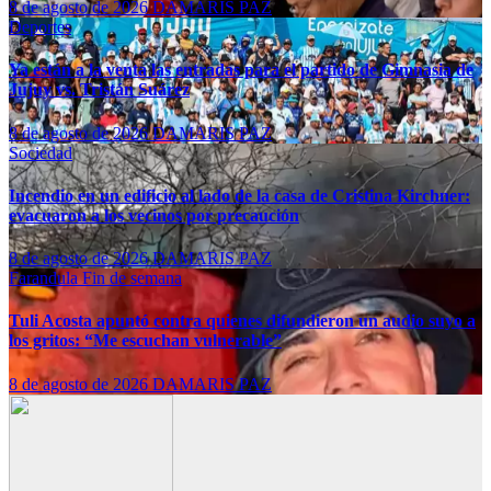
8 de agosto de 2026
DAMARIS PAZ
Deportes
Ya están a la venta las entradas para el partido de Gimnasia de
Jujuy vs. Tristán Suárez
8 de agosto de 2026
DAMARIS PAZ
Sociedad
Incendio en un edificio al lado de la casa de Cristina Kirchner:
evacuaron a los vecinos por precaución
8 de agosto de 2026
DAMARIS PAZ
Farandula
Fin de semana
Tuli Acosta apuntó contra quienes difundieron un audio suyo a
los gritos: “Me escuchan vulnerable”
8 de agosto de 2026
DAMARIS PAZ