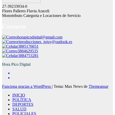
27-39233934-0
Flores Palleres Flavia Araceli
Monotributo Categoria e Locaciones de Servicio
Contacto
horapicodigital@gmail.com
rjproducciones_jujuy@outlook.es
3885176651
3884629535
3884753281
Hora Pico Digital
Funciona gracias a WordPress
|
Tema: Max News de
Themeansar
INICIO
POLÍTICA
DEPORTES
SALUD
POLICIALES