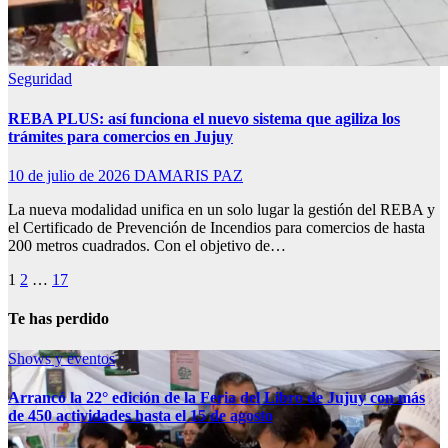
Seguridad
REBA PLUS: así funciona el nuevo sistema que agiliza los
trámites para comercios en Jujuy
10 de julio de 2026
DAMARIS PAZ
La nueva modalidad unifica en un solo lugar la gestión del REBA y
el Certificado de Prevención de Incendios para comercios de hasta
200 metros cuadrados. Con el objetivo de…
Paginación
1
2
…
17
de
Te has perdido
entradas
Shows y eventos
Arrancó la 22° edición de la Feria del Libro de Jujuy con más
de 450 actividades hasta el 15 de agosto