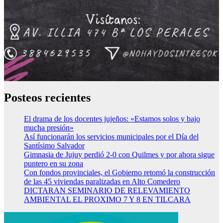
Posteos recientes
El drama de los docentes jujeños: «Estamos solos y bajo
mucha presión»
Así funcionarán los servicios municipales por el Día del
Santísimo Salvador
Gimnasia de Jujuy perdió 2-0 con Quilmes y por ahora sigue
puntero en su zona
Con fondos provinciales, el Gobierno retomó la construcción
de las 45 viviendas paralizadas en Alto Comedero
DICTARAN SEMINARIO DE RELEVAMIENTO
AMBIENTAL EL PROXIMO 7 Y 8 EN TILCARA