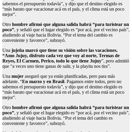
sabemos el presupuesto todavía”, y dijo que el destino elegido es
“más barato que vacacionar acá en el país, y el clima está un poco
mejor”.
Otro
hombre afirmó que alguna salida habrá “para turistear un
poco”
, y señaló que el lugar elegido es “por acá, por el vecino país”,
aludiendo al viaje hacia Bolivia. “Por el tema del cambio es
conveniente y favorece”, subrayó.
Una
jujeña marcó que tiene su visión sobre las vacaciones.
“Amo Jujuy, disfruto cada vez que voy al norte, Termas de
Reyes, El Carmen, Perico, todo lo que tiene Jujuy
”, pero admitió
que “a veces uno tiene ganas de salir, y la playita nos tira”.
Una
mujer
aseguró que ya están planificadas, pero para más
adelante. “
En marzo y en Brasil
. Pagamos entre todos, pero no
sabemos el presupuesto todavía”, y dijo que el destino elegido es
“más barato que vacacionar acá en el país, y el clima está un poco
mejor”.
Otro
hombre afirmó que alguna salida habrá “para turistear un
poco”
, y señaló que el lugar elegido es “por acá, por el vecino país”,
aludiendo al viaje hacia Bolivia. “Por el tema del cambio es
conveniente y favorece”, subrayó.