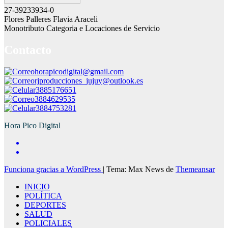
27-39233934-0
Flores Palleres Flavia Araceli
Monotributo Categoria e Locaciones de Servicio
Contacto
horapicodigital@gmail.com
rjproducciones_jujuy@outlook.es
3885176651
3884629535
3884753281
Hora Pico Digital
Funciona gracias a WordPress
|
Tema: Max News de
Themeansar
INICIO
POLÍTICA
DEPORTES
SALUD
POLICIALES