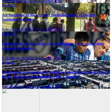
6 de agosto de 2026
DAMARIS PAZ
Sociedad
Así funcionarán los servicios municipales por el Día del
Santísimo Salvador
6 de agosto de 2026
DAMARIS PAZ
Deportes
Gimnasia de Jujuy perdió 2-0 con Quilmes y por ahora sigue
puntero en su zona
6 de agosto de 2026
DAMARIS PAZ
General
Con fondos provinciales, el Gobierno retomó la construcción de
las 45 viviendas paralizadas en Alto Comedero
6 de agosto de 2026
DAMARIS PAZ