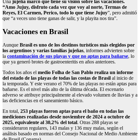
Una
jujeña marcó que tiene su visión sobre las vacaciones.
“Amo Jujuy, disfruto cada vez que voy al norte, Termas de
Reyes, El Carmen, Perico, todo lo que tiene Jujuy
”, pero admitió
que “a veces uno tiene ganas de salir, y la playita nos tira”.
Vacaciones en Brasil
Aunque
Brasil es uno de los destinos turísticos más elegidos por
los argentinos y varias familias jujeñas
, informes advierten sobre
la
contaminación de sus playas y que no aptas para bañarse
, lo
que ya generó brotes de gastroenteritis en años anteriores.
Todos los años el
medio Folha de San Pablo realiza un informe
del estado de las playas de todas las costas de Brasil
al inicio de
la temporada. Y este verano el 70% de las playas no están aptas para
bañarse. Es el nivel más alto de la última década. El escenario
adverso se atribuye principalmente al elevado volumen de lluvias y a
las deficiencias en el saneamiento básico.
En total,
253 playas fueron aptas para el baño en todas las
mediciones realizadas desde noviembre de 2024 a octubre de
2025, equivalente al 30,2% del total
. Otras 288 playas se
consideraron regulares, 143 malas y 136 muy malas, según el
análisis basado en normas del Consejo Nacional de Medio Ambiente
de Brasil (Conama).