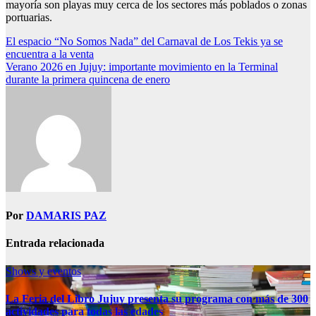
mayoría son playas muy cerca de los sectores más poblados o zonas
portuarias.
Navegación
El espacio “No Somos Nada” del Carnaval de Los Tekis ya se
encuentra a la venta
de
Verano 2026 en Jujuy: importante movimiento en la Terminal
entradas
durante la primera quincena de enero
Por
DAMARIS PAZ
Entrada relacionada
Shows y eventos
La Feria del Libro Jujuy presenta su programa con más de 300
actividades para todas las edades