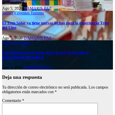
Ago 5, 2026
DAMARIS PAZ
Shows y eventos
Turismo
El Tren Solar ya tiene nuevas fechas para la experiencia Tren
del Vino
Ago 5, 2026
DAMARIS PAZ
Shows y eventos
Tan Biónica será el gran show de la Elección de la
Representante Nacional
Ago 3, 2026
DAMARIS PAZ
Deja una respuesta
Tu dirección de correo electrónico no será publicada.
Los campos
obligatorios están marcados con
*
Comentario
*