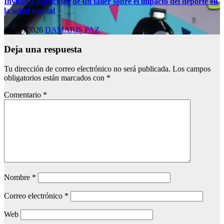
Invitan a participar de un taller sobre el impacto del deporte en
la salud mental
Jul 30, 2026
DAMARIS PAZ
Deja una respuesta
Tu dirección de correo electrónico no será publicada.
Los campos
obligatorios están marcados con
*
Comentario
*
Nombre
*
Correo electrónico
*
Web