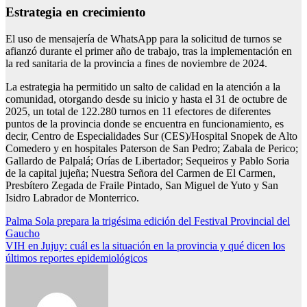
Estrategia en crecimiento
El uso de mensajería de WhatsApp para la solicitud de turnos se
afianzó durante el primer año de trabajo, tras la implementación en
la red sanitaria de la provincia a fines de noviembre de 2024.
La estrategia ha permitido un salto de calidad en la atención a la
comunidad, otorgando desde su inicio y hasta el 31 de octubre de
2025, un total de 122.280 turnos en 11 efectores de diferentes
puntos de la provincia donde se encuentra en funcionamiento, es
decir, Centro de Especialidades Sur (CES)/Hospital Snopek de Alto
Comedero y en hospitales Paterson de San Pedro; Zabala de Perico;
Gallardo de Palpalá; Orías de Libertador; Sequeiros y Pablo Soria
de la capital jujeña; Nuestra Señora del Carmen de El Carmen,
Presbítero Zegada de Fraile Pintado, San Miguel de Yuto y San
Isidro Labrador de Monterrico.
Navegación
Palma Sola prepara la trigésima edición del Festival Provincial del
Gaucho
de
VIH en Jujuy: cuál es la situación en la provincia y qué dicen los
entradas
últimos reportes epidemiológicos