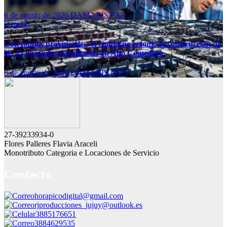
6 de agosto de 2026
DAMARIS PAZ
General
Con fondos provinciales, el Gobierno retomó la construcción de
las 45 viviendas paralizadas en Alto Comedero
6 de agosto de 2026
DAMARIS PAZ
27-39233934-0
Flores Palleres Flavia Araceli
Monotributo Categoria e Locaciones de Servicio
Contacto
horapicodigital@gmail.com
rjproducciones_jujuy@outlook.es
3885176651
3884629535