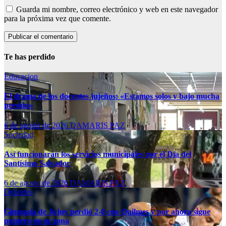
Guarda mi nombre, correo electrónico y web en este navegador
para la próxima vez que comente.
Te has perdido
Educacion
El drama de los docentes jujeños: «Estamos solos y bajo mucha
presión»
6 de agosto de 2026
DAMARIS PAZ
Sociedad
Así funcionarán los servicios municipales por el Día del
Santísimo Salvador
6 de agosto de 2026
DAMARIS PAZ
Deportes
Gimnasia de Jujuy perdió 2-0 con Quilmes y por ahora sigue
puntero en su zona