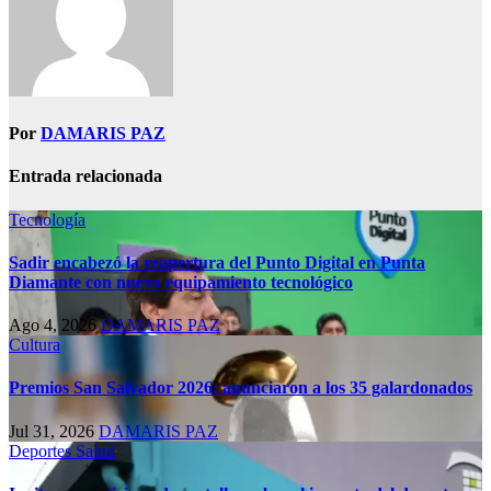
Por
DAMARIS PAZ
Entrada relacionada
Tecnología
Sadir encabezó la reapertura del Punto Digital en Punta
Diamante con nuevo equipamiento tecnológico
Ago 4, 2026
DAMARIS PAZ
Cultura
Premios San Salvador 2026: anunciaron a los 35 galardonados
Jul 31, 2026
DAMARIS PAZ
Deportes
Salud