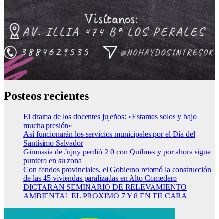
Posteos recientes
El drama de los docentes jujeños: «Estamos solos y bajo
mucha presión»
Así funcionarán los servicios municipales por el Día del
Santísimo Salvador
Gimnasia de Jujuy perdió 2-0 con Quilmes y por ahora sigue
puntero en su zona
Con fondos provinciales, el Gobierno retomó la construcción
de las 45 viviendas paralizadas en Alto Comedero
DICTARAN SEMINARIO DE RELEVAMIENTO
AMBIENTAL EL PROXIMO 7 Y 8 EN TILCARA