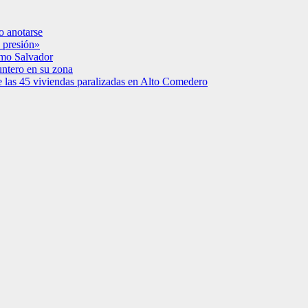
o anotarse
 presión»
simo Salvador
untero en su zona
e las 45 viviendas paralizadas en Alto Comedero