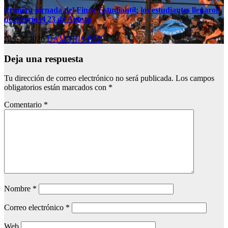
Primera jornada del Finde Estudiantil: los estudiantes llenaron
de alegría el 23 de Agosto
Ago 2, 2026
DAMARIS PAZ
Deja una respuesta
Tu dirección de correo electrónico no será publicada.
Los campos
obligatorios están marcados con
*
Comentario
*
Nombre
*
Correo electrónico
*
Web