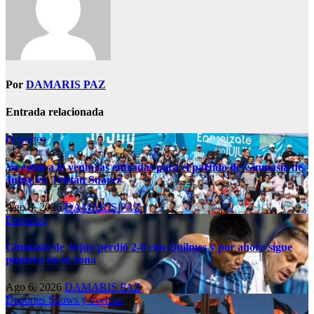
Por
DAMARIS PAZ
Entrada relacionada
Deportes
Ya están a la venta las entradas para el partido de Gimnasia de
Jujuy vs. Tristán Suárez
Ago 8, 2026
DAMARIS PAZ
Deportes
Gimnasia de Jujuy perdió 2-0 con Quilmes y por ahora sigue
puntero en su zona
Ago 6, 2026
DAMARIS PAZ
Deportes
Shows y eventos