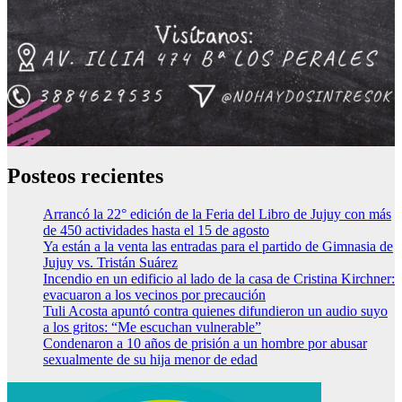
Posteos recientes
Arrancó la 22° edición de la Feria del Libro de Jujuy con más
de 450 actividades hasta el 15 de agosto
Ya están a la venta las entradas para el partido de Gimnasia de
Jujuy vs. Tristán Suárez
Incendio en un edificio al lado de la casa de Cristina Kirchner:
evacuaron a los vecinos por precaución
Tuli Acosta apuntó contra quienes difundieron un audio suyo
a los gritos: “Me escuchan vulnerable”
Condenaron a 10 años de prisión a un hombre por abusar
sexualmente de su hija menor de edad