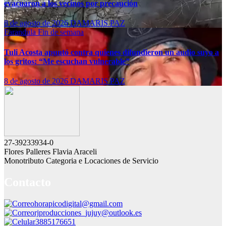
evacuaron a los vecinos por precaución
8 de agosto de 2026
DAMARIS PAZ
Farandula
Fin de semana
Tuli Acosta apuntó contra quienes difundieron un audio suyo a
los gritos: “Me escuchan vulnerable”
8 de agosto de 2026
DAMARIS PAZ
27-39233934-0
Flores Palleres Flavia Araceli
Monotributo Categoria e Locaciones de Servicio
Contacto
horapicodigital@gmail.com
rjproducciones_jujuy@outlook.es
3885176651