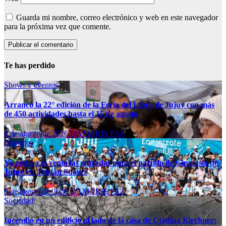
Guarda mi nombre, correo electrónico y web en este navegador
para la próxima vez que comente.
Te has perdido
Shows y eventos
Arrancó la 22° edición de la Feria del Libro de Jujuy con más
de 450 actividades hasta el 15 de agosto
8 de agosto de 2026
DAMARIS PAZ
Deportes
Ya están a la venta las entradas para el partido de Gimnasia de
Jujuy vs. Tristán Suárez
8 de agosto de 2026
DAMARIS PAZ
Sociedad
Incendio en un edificio al lado de la casa de Cristina Kirchner: