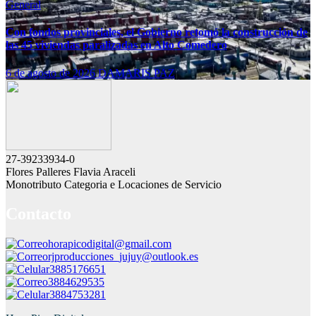
General
Con fondos provinciales, el Gobierno retomó la construcción de
las 45 viviendas paralizadas en Alto Comedero
6 de agosto de 2026
DAMARIS PAZ
27-39233934-0
Flores Palleres Flavia Araceli
Monotributo Categoria e Locaciones de Servicio
Contacto
horapicodigital@gmail.com
rjproducciones_jujuy@outlook.es
3885176651
3884629535
3884753281