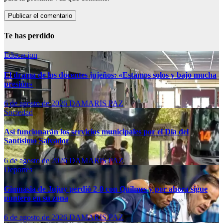
Te has perdido
Educacion
El drama de los docentes jujeños: «Estamos solos y bajo mucha
presión»
6 de agosto de 2026
DAMARIS PAZ
Sociedad
Así funcionarán los servicios municipales por el Día del
Santísimo Salvador
6 de agosto de 2026
DAMARIS PAZ
Deportes
Gimnasia de Jujuy perdió 2-0 con Quilmes y por ahora sigue
puntero en su zona
6 de agosto de 2026
DAMARIS PAZ