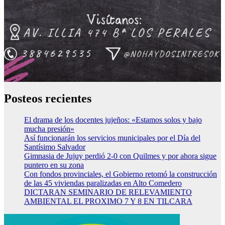
Posteos recientes
El drama de los docentes jujeños: «Estamos solos y bajo
mucha presión»
Así funcionarán los servicios municipales por el Día del
Santísimo Salvador
Gimnasia de Jujuy perdió 2-0 con Quilmes y por ahora sigue
puntero en su zona
Con fondos provinciales, el Gobierno retomó la construcción
de las 45 viviendas paralizadas en Alto Comedero
DICTARAN SEMINARIO DE RELEVAMIENTO
AMBIENTAL EL PROXIMO 7 Y 8 EN TILCARA