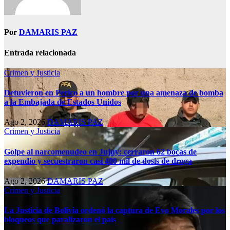
Por
DAMARIS PAZ
Entrada relacionada
Crimen y Justicia
Detuvieron en Perico a un hombre por una amenaza de bomba
a la Embajada de Estados Unidos
Ago 2, 2026
DAMARIS PAZ
Crimen y Justicia
Golpe al narcomenudeo en Jujuy: cerraron 62 bocas de
expendio y secuestraron casi 400 mil de dosis de droga
Ago 2, 2026
DAMARIS PAZ
Crimen y Justicia
La Justicia de Bolivia ordenó la captura de Evo Morales por los
bloqueos que paralizaron el país