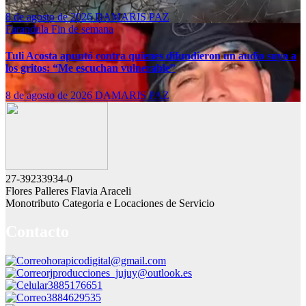
8 de agosto de 2026
DAMARIS PAZ
Farandula
Fin de semana
Tuli Acosta apuntó contra quienes difundieron un audio suyo a
los gritos: “Me escuchan vulnerable”
8 de agosto de 2026
DAMARIS PAZ
27-39233934-0
Flores Palleres Flavia Araceli
Monotributo Categoria e Locaciones de Servicio
Contacto
horapicodigital@gmail.com
rjproducciones_jujuy@outlook.es
3885176651
3884629535