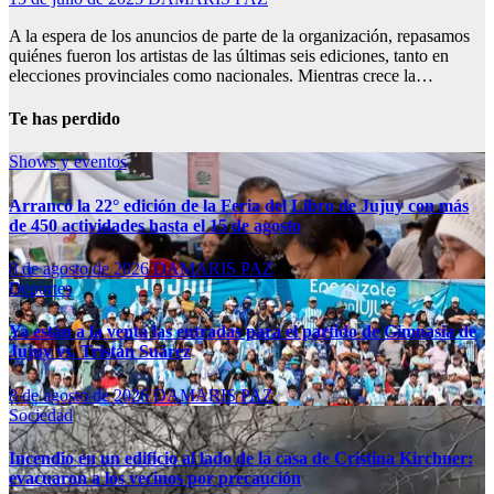
A la espera de los anuncios de parte de la organización, repasamos
quiénes fueron los artistas de las últimas seis ediciones, tanto en
elecciones provinciales como nacionales. Mientras crece la…
Te has perdido
Shows y eventos
Arrancó la 22° edición de la Feria del Libro de Jujuy con más
de 450 actividades hasta el 15 de agosto
8 de agosto de 2026
DAMARIS PAZ
Deportes
Ya están a la venta las entradas para el partido de Gimnasia de
Jujuy vs. Tristán Suárez
8 de agosto de 2026
DAMARIS PAZ
Sociedad
Incendio en un edificio al lado de la casa de Cristina Kirchner:
evacuaron a los vecinos por precaución