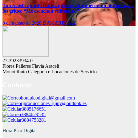
Tuli Acosta apuntó contra quienes difundieron un audio suyo a
los gritos: “Me escuchan vulnerable”
8 de agosto de 2026
DAMARIS PAZ
27-39233934-0
Flores Palleres Flavia Araceli
Monotributo Categoria e Locaciones de Servicio
Contacto
horapicodigital@gmail.com
rjproducciones_jujuy@outlook.es
3885176651
3884629535
3884753281
Hora Pico Digital