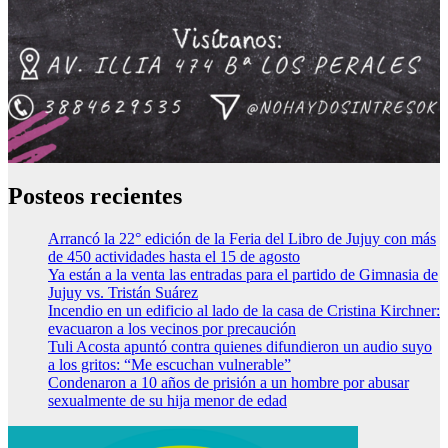
Posteos recientes
Arrancó la 22° edición de la Feria del Libro de Jujuy con más
de 450 actividades hasta el 15 de agosto
Ya están a la venta las entradas para el partido de Gimnasia de
Jujuy vs. Tristán Suárez
Incendio en un edificio al lado de la casa de Cristina Kirchner:
evacuaron a los vecinos por precaución
Tuli Acosta apuntó contra quienes difundieron un audio suyo
a los gritos: “Me escuchan vulnerable”
Condenaron a 10 años de prisión a un hombre por abusar
sexualmente de su hija menor de edad