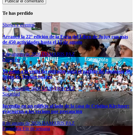
Te has perdido
Shows y eventos
Arrancó la 22° edición de la Feria del Libro de Jujuy con más
de 450 actividades hasta el 15 de agosto
8 de agosto de 2026
DAMARIS PAZ
Deportes
Ya están a la venta las entradas para el partido de Gimnasia de
Jujuy vs. Tristán Suárez
8 de agosto de 2026
DAMARIS PAZ
Sociedad
Incendio en un edificio al lado de la casa de Cristina Kirchner:
evacuaron a los vecinos por precaución
8 de agosto de 2026
DAMARIS PAZ
Farandula
Fin de semana