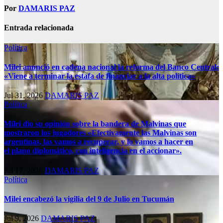
Por
DAMARIS PAZ
Entrada relacionada
Política
Milei anunció en cadena nacional la reforma del Banco Central:
«Viene a terminar la estafa de financiar a la alta política»
Jul 31, 2026
DAMARIS PAZ
Política
Milei dio su opinión sobre la bandera de Malvinas que
mostraron los jugadores «Efectivamente las Malvinas son
argentinas, las vamos a recuperar, y lo vamos a hacer en
el plano diplomático, con inteligencia en el accionar».
Jul 17, 2026
DAMARIS PAZ
Política
Milei encabezó la vigilia del 9 de Julio en Tucumán
Jul 9, 2026
DAMARIS PAZ