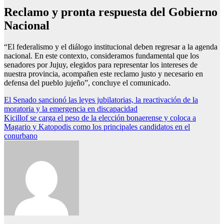
Reclamo y pronta respuesta del Gobierno
Nacional
“El federalismo y el diálogo institucional deben regresar a la agenda
nacional. En este contexto, consideramos fundamental que los
senadores por Jujuy, elegidos para representar los intereses de
nuestra provincia, acompañen este reclamo justo y necesario en
defensa del pueblo jujeño”, concluye el comunicado.
Navegación
El Senado sancionó las leyes jubilatorias, la reactivación de la
moratoria y la emergencia en discapacidad
de
Kicillof se carga el peso de la elección bonaerense y coloca a
entradas
Magario y Katopodis como los principales candidatos en el
conurbano