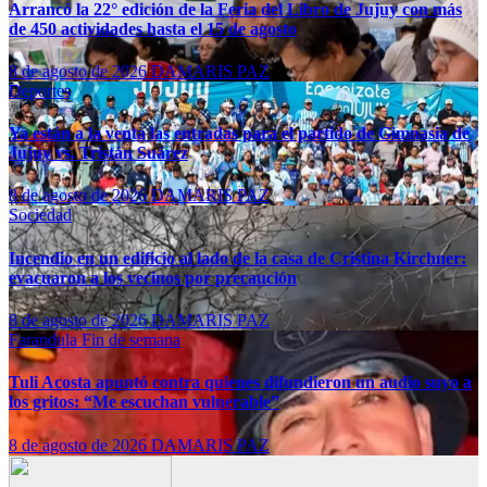
Arrancó la 22° edición de la Feria del Libro de Jujuy con más
de 450 actividades hasta el 15 de agosto
8 de agosto de 2026
DAMARIS PAZ
Deportes
Ya están a la venta las entradas para el partido de Gimnasia de
Jujuy vs. Tristán Suárez
8 de agosto de 2026
DAMARIS PAZ
Sociedad
Incendio en un edificio al lado de la casa de Cristina Kirchner:
evacuaron a los vecinos por precaución
8 de agosto de 2026
DAMARIS PAZ
Farandula
Fin de semana
Tuli Acosta apuntó contra quienes difundieron un audio suyo a
los gritos: “Me escuchan vulnerable”
8 de agosto de 2026
DAMARIS PAZ