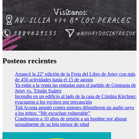
Posteos recientes
Arrancó la 22° edición de la Feria del Libro de Jujuy con más
de 450 actividades hasta el 15 de agosto
Ya están a la venta las entradas para el partido de Gimnasia de
Jujuy vs. Tristán Suárez
Incendio en un edificio al lado de la casa de Cristina Kirchner:
evacuaron a los vecinos por precaución
Tuli Acosta apuntó contra quienes difundieron un audio suyo
a los gritos: “Me escuchan vulnerable”
Condenaron a 10 años de prisión a un hombre por abusar
sexualmente de su hija menor de edad