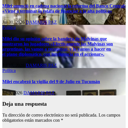
Milei anunció en cadena nacional la reforma del Banco Central:
«Viene a terminar la estafa de financiar a la alta política»
Jul 31, 2026
DAMARIS PAZ
Política
Milei dio su opinión sobre la bandera de Malvinas que
mostraron los jugadores «Efectivamente las Malvinas son
argentinas, las vamos a recuperar, y lo vamos a hacer en
el plano diplomático, con inteligencia en el accionar».
Jul 17, 2026
DAMARIS PAZ
Política
Milei encabezó la vigilia del 9 de Julio en Tucumán
Jul 9, 2026
DAMARIS PAZ
Deja una respuesta
Tu dirección de correo electrónico no será publicada.
Los campos
obligatorios están marcados con
*