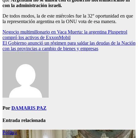
con la administración israelí.
De todos modos, la de este miércoles fue la 32° oportunidad en que
la representación argentina en la ONU vota de esa manera.
Navegación
Negocio multimillonario en Vaca Muerta: la argentina Pluspetrol
compró los activos de ExxonMobil
de
El Gobierno anunció un régimen para saldar las deudas de la Nación
entradas
con las provincias a cambio de bienes y empresas
Por
DAMARIS PAZ
Entrada relacionada
Política