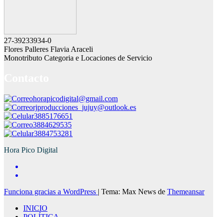
27-39233934-0
Flores Palleres Flavia Araceli
Monotributo Categoria e Locaciones de Servicio
Contacto
horapicodigital@gmail.com
rjproducciones_jujuy@outlook.es
3885176651
3884629535
3884753281
Hora Pico Digital
Funciona gracias a WordPress
|
Tema: Max News de
Themeansar
INICIO
POLÍTICA